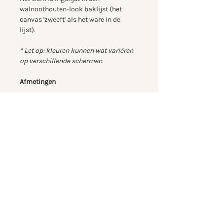
walnoothouten-look baklijst (het
canvas 'zweeft' als het ware in de
lijst).
* Let op: kleuren kunnen wat variëren
op verschillende schermen.
Afmetingen
Canvasdoek alleen: 120 cm x 100 cm,
opgespannen op houten spieraam
met 2 cm profieldiepte
Met baklijst: 122,8 cm x 102.8 cm
Verzending
Je kunt het schilderij bij me ophalen,
maar ik kan het ook via UPS veilig bij
je laten bezorgen. Hierover neem ik