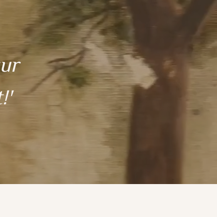
uur
!'