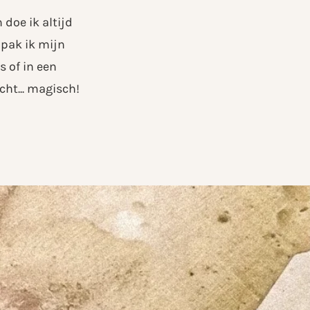
 doe ik altijd
 pak ik mijn
 of in een
ht... magisch!