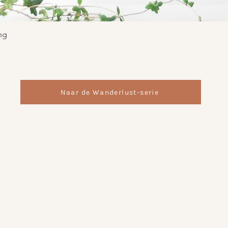
Snel overzicht
ng
Naar de Wanderlust-serie