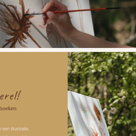
erel!
rboeken
een illustratie,