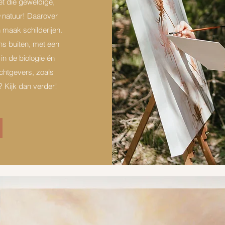
et die geweldige,
n
natuur! Daarover
n maak schilderijen.
ens buiten, met een
in de biologie én
chtgevers, zoals
? Kijk dan verder!